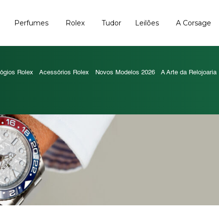
Perfumes
Rolex
Tudor
Leilões
A Corsage
ógios Rolex
Acessórios Rolex
Novos Modelos 2026
A Arte da Relojoaria