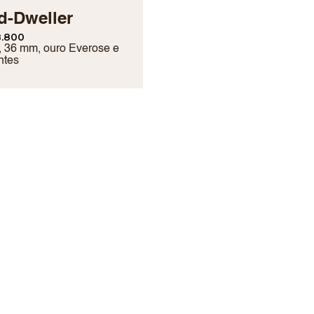
d-Dweller
.800
, 36 mm, ouro Everose e
ntes