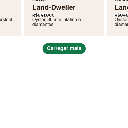
Land-Dweller
Lan
R$
841.800
R$
848
rsteel
Oyster, 36 mm, platina e
Oyster
diamantes
diama
Carregar mais