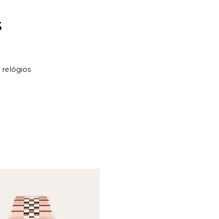
S
 relógios