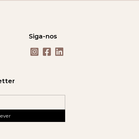
Siga-nos
etter
rever