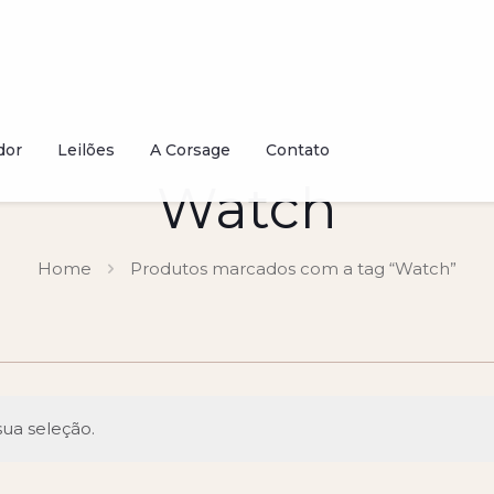
dor
Leilões
A Corsage
Contato
Watch
Home
Produtos marcados com a tag “Watch”
ua seleção.