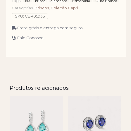
Tags:
18k
brinco
diamante
Esmeralda
Ouro Branco
Categorias:
Brincos
,
Coleção Capri
SKU:
CBR05935
Frete grátis e entrega com seguro
Fale Conosco
Produtos relacionados