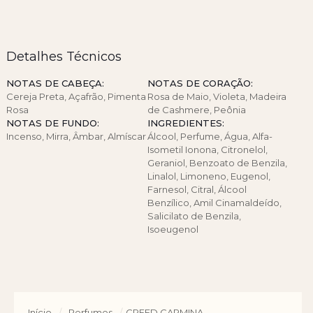
Detalhes Técnicos
NOTAS DE CABEÇA:
NOTAS DE CORAÇÃO:
Cereja Preta, Açafrão, Pimenta
Rosa de Maio, Violeta, Madeira
Rosa
de Cashmere, Peônia
NOTAS DE FUNDO:
INGREDIENTES:
Incenso, Mirra, Âmbar, Almíscar
Álcool, Perfume, Água, Alfa-
Isometil Ionona, Citronelol,
Geraniol, Benzoato de Benzila,
Linalol, Limoneno, Eugenol,
Farnesol, Citral, Álcool
Benzílico, Amil Cinamaldeído,
Salicilato de Benzila,
Isoeugenol
Início
/
Perfumes
/
CREED CARMINA