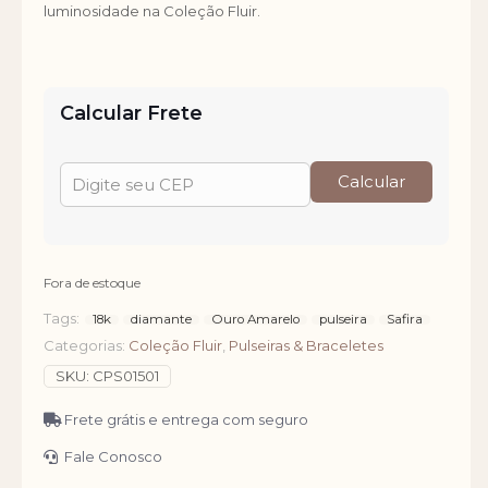
luminosidade na Coleção Fluir.
Calcular Frete
Calcular
Fora de estoque
Tags:
18k
diamante
Ouro Amarelo
pulseira
Safira
Categorias:
Coleção Fluir
,
Pulseiras & Braceletes
SKU:
CPS01501
Frete grátis e entrega com seguro
Fale Conosco