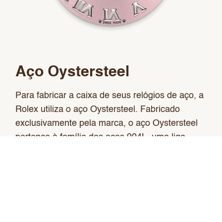
Aço Oystersteel
Para fabricar a caixa de seus relógios de aço, a
Rolex utiliza o aço Oystersteel. Fabricado
exclusivamente pela marca, o aço Oystersteel
pertence à família dos aços 904L, uma liga
utilizada principalmente nos setores
aeroespacial, químico e de alta tecnologia, nos
quais a máxima resistência contra a corrosão é
imprescindível. Extremamente resistente, o aço
Oystersteel adquire um acabamento
excepcional quando polido e conserva sua