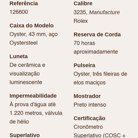
Referência
Calibre
Manufacture
126600
3235,
Rolex
Caixa do Modelo
Reserva de Corda
Oyster, 43 mm, aço
Oystersteel
70 horas
aproximadamente
Luneta
Pulseira
De cerâmica e
visualização
Oyster, três fileiras de
luminescente
elos maciços
Impermeabilidade
Mostrador
À prova d'água até
Preto intenso
1.220 metros, válvula
Certificação
de hélio
Cronômetro
Superlativo
Superlativo (COSC +