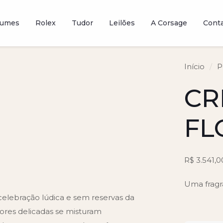
fumes
Rolex
Tudor
Leilões
A Corsage
Cont
Início
/
P
CR
FL
R$
3.541,0
Uma fragr
celebração lúdica e sem reservas da
lores delicadas se misturam