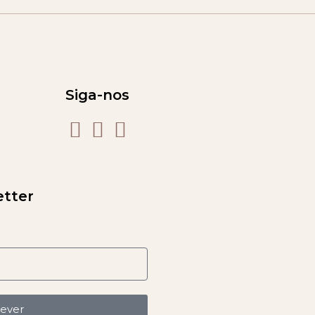
Siga-nos
etter
rever