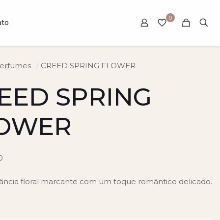
0
ato
erfumes
/
CREED SPRING FLOWER
EED SPRING
OWER
0
ância floral marcante com um toque romântico delicado.