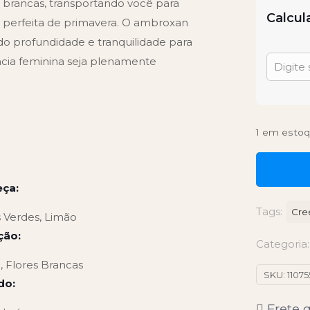
brancas, transportando você para
Calcul
 perfeita de primavera. O ambroxan
do profundidade e tranquilidade para
ncia feminina seja plenamente
1 em esto
ça:
Tags:
Cre
 Verdes, Limão
ção:
Categoria
 Flores Brancas
SKU:
1107
do:
Frete g