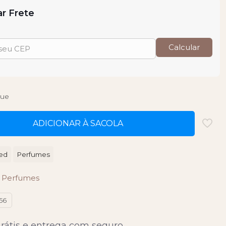
ar Frete
Calcular
que
ADICIONAR À SACOLA
ed
Perfumes
:
Perfumes
556
rátis e entrega com seguro