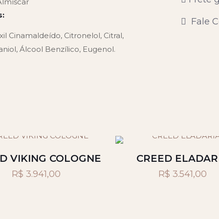
Almíscar
s:
Fale C
l Cinamaldeído, Citronelol, Citral,
niol, Álcool Benzílico, Eugenol.
D VIKING COLOGNE
CREED ELADAR
R$
3.941,00
R$
3.541,00