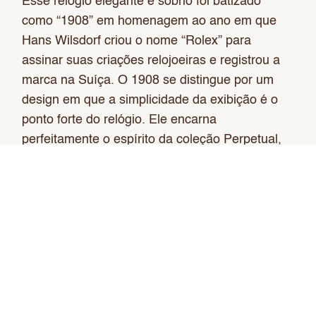
Esse relógio elegante e sóbrio foi batizado
como “1908” em homenagem ao ano em que
Hans Wilsdorf criou o nome “Rolex” para
assinar suas criações relojoeiras e registrou a
marca na Suíça. O 1908 se distingue por um
design em que a simplicidade da exibição é o
ponto forte do relógio. Ele encarna
perfeitamente o espírito da coleção Perpetual,
cuja essência é a celebração do que há de mais
nobre na arte relojoeira.
O 1908 ostenta um mostrador refinado com os
algarismos arábicos 3, 9 e 12 e indicadores
facetados. O ponteiro das horas é de tipo
Breguet, enquanto o ponteiro dos minutos tem
forma de espada. Um totalizador de segundos