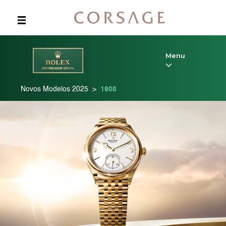
Skip
to
content
Menu
Novos Modelos 2025
>
1908